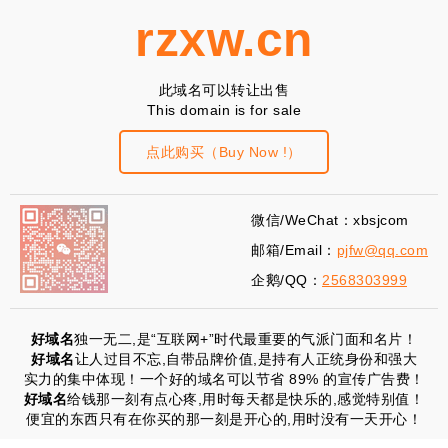
rzxw.cn
此域名可以转让出售
This domain is for sale
点此购买（Buy Now !）
微信/WeChat：xbsjcom
邮箱/Email：
pjfw@qq.com
企鹅/QQ：
2568303999
好域名
独一无二,是“互联网+”时代最重要的气派门面和名片！
好域名
让人过目不忘,自带品牌价值,是持有人正统身份和强大
实力的集中体现！一个好的域名可以节省 89% 的宣传广告费！
好域名
给钱那一刻有点心疼,用时每天都是快乐的,感觉特别值！
便宜的东西只有在你买的那一刻是开心的,用时没有一天开心！